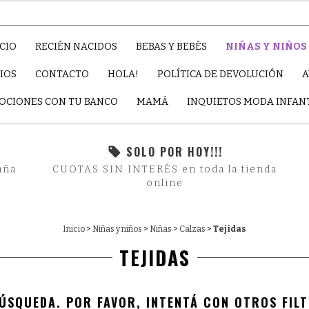
ICIO
RECIÉN NACIDOS
BEBAS Y BEBÉS
NIÑAS Y NIÑOS
IOS
CONTACTO
HOLA!
POLÍTICA DE DEVOLUCIÓN
OCIONES CON TU BANCO
MAMÁ
INQUIETOS MODA INFAN
SOLO POR HOY!!!
aña
CUOTAS SIN INTERÉS en toda la tienda
online
Inicio
>
Niñas y niños
>
Niñas
>
Calzas
>
Tejidas
TEJIDAS
ÚSQUEDA. POR FAVOR, INTENTÁ CON OTROS FILT