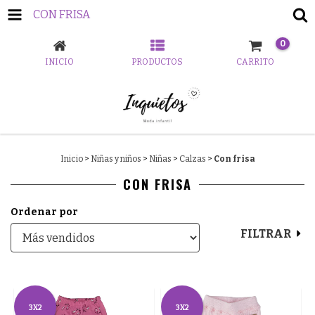
CON FRISA
0
INICIO
PRODUCTOS
CARRITO
Inicio
>
Niñas y niños
>
Niñas
>
Calzas
>
Con frisa
CON FRISA
Ordenar por
FILTRAR
3X2
3X2