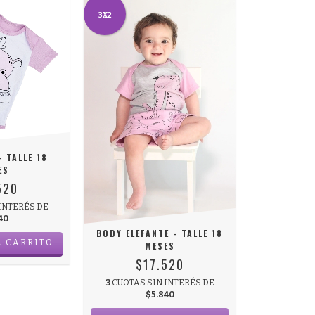
3X2
 TALLE 18
ES
520
INTERÉS DE
40
BODY ELEFANTE - TALLE 18
L CARRITO
MESES
$17.520
3
CUOTAS SIN INTERÉS DE
$5.840