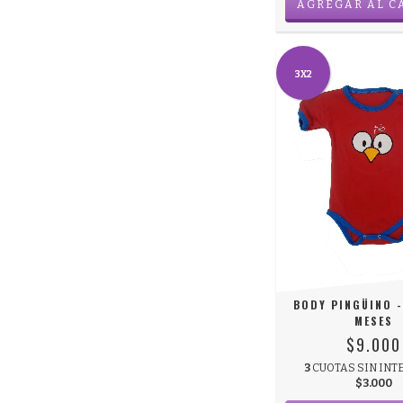
AGREGAR AL C
3X2
BODY PINGÜINO -
MESES
$9.000
3
CUOTAS SIN INT
$3.000