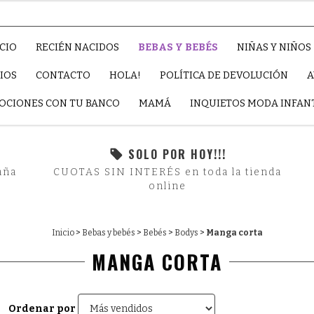
ICIO
RECIÉN NACIDOS
BEBAS Y BEBÉS
NIÑAS Y NIÑOS
IOS
CONTACTO
HOLA!
POLÍTICA DE DEVOLUCIÓN
OCIONES CON TU BANCO
MAMÁ
INQUIETOS MODA INFAN
SOLO POR HOY!!!
aña
CUOTAS SIN INTERÉS en toda la tienda
online
Inicio
>
Bebas y bebés
>
Bebés
>
Bodys
>
Manga corta
MANGA CORTA
Ordenar por