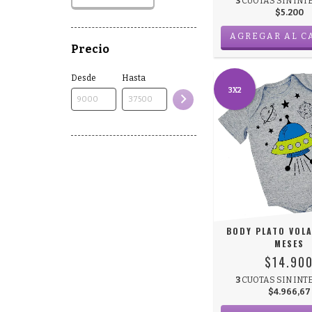
3
CUOTAS SIN INT
$5.200
AGREGAR AL C
Precio
Desde
Hasta
3X2
BODY PLATO VOLA
MESES
$14.90
3
CUOTAS SIN INT
$4.966,67