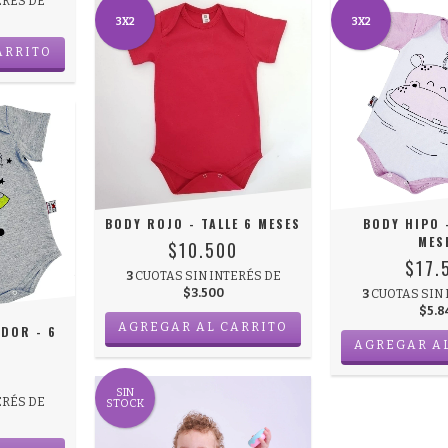
ERÉS DE
3X2
3X2
ARRITO
BODY ROJO - TALLE 6 MESES
BODY HIPO -
MES
$10.500
$17.
3
CUOTAS SIN INTERÉS DE
$3.500
3
CUOTAS SIN 
$5.8
AGREGAR AL CARRITO
DOR - 6
AGREGAR A
0
SIN
ERÉS DE
STOCK