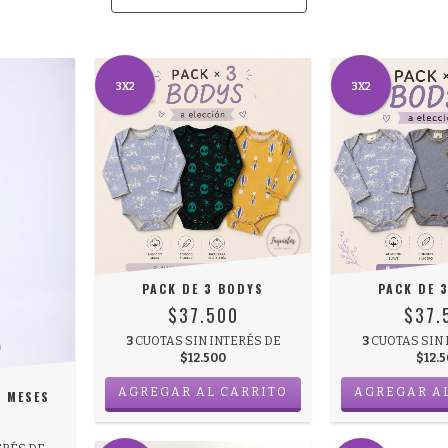
3X2
3X2
PACK DE 3 BODYS
PACK DE 
$37.500
$37.
3
CUOTAS SIN INTERÉS DE
3
CUOTAS SIN 
$12.500
$12.
6 MESES
0