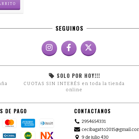
ARRITO
SEGUINOS
SOLO POR HOY!!!
aña
CUOTAS SIN INTERÉS en toda la tienda
online
S DE PAGO
CONTACTANOS
2954654331
cecibagatto2015@gmail.co
9 de julio 430