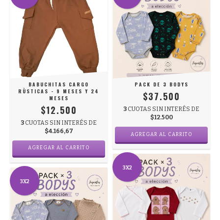
BABUCHITAS CARGO
PACK DE 3 BODYS
RÙSTICAS - 9 MESES Y 24
$37.500
MESES
$12.500
3
CUOTAS SIN INTERÉS DE
$12.500
3
CUOTAS SIN INTERÉS DE
$4.166,67
AGREGAR AL CARRITO
3X2
3X2