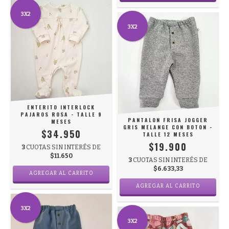
3X2
3X2
ENTERITO INTERLOCK
PAJAROS ROSA - TALLE 9
PANTALON FRISA JOGGER
MESES
GRIS MELANGE CON BOTON -
$34.950
TALLE 12 MESES
$19.900
3
CUOTAS SIN INTERÉS DE
$11.650
3
CUOTAS SIN INTERÉS DE
$6.633,33
AGREGAR AL CARRITO
AGREGAR AL CARRITO
3X2
3X2