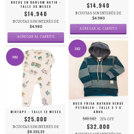
BUZOS EN DARLOM BATIK -
$14.940
TALLE 30 MESES
$14.940
3
CUOTAS SIN INTERÉS DE
$4.980
3
CUOTAS SIN INTERÉS DE
$4.980
AGREGAR AL CARRITO
3X2
3X2
BUZO FRISA RAYADO VERDE
PETROLEO - TALLE 2 Y 6
MIXTAPE - TALLE 12 MESES
AÑOS
$25.000
$40.542
21
% OFF
$32.000
3
CUOTAS SIN INTERÉS DE
$8.333,33