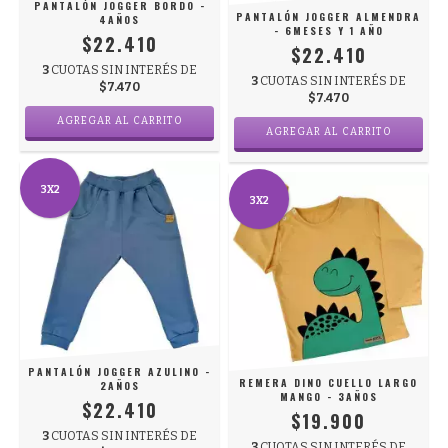
PANTALÓN JOGGER BORDO -
PANTALÓN JOGGER ALMENDRA
4AÑOS
- 6MESES Y 1 AÑO
$22.410
$22.410
3
CUOTAS SIN INTERÉS DE
3
CUOTAS SIN INTERÉS DE
$7.470
$7.470
AGREGAR AL CARRITO
AGREGAR AL CARRITO
3X2
3X2
PANTALÓN JOGGER AZULINO -
REMERA DINO CUELLO LARGO
2AÑOS
MANGO - 3AÑOS
$22.410
$19.900
3
CUOTAS SIN INTERÉS DE
3
CUOTAS SIN INTERÉS DE