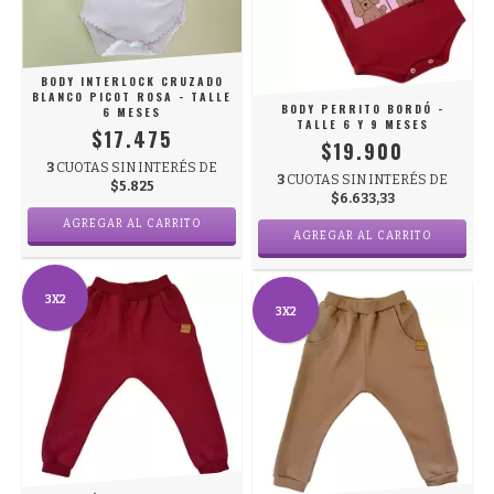
BODY INTERLOCK CRUZADO
BLANCO PICOT ROSA - TALLE
BODY PERRITO BORDÓ -
6 MESES
TALLE 6 Y 9 MESES
$17.475
$19.900
3
CUOTAS SIN INTERÉS DE
3
CUOTAS SIN INTERÉS DE
$5.825
$6.633,33
AGREGAR AL CARRITO
AGREGAR AL CARRITO
3X2
3X2