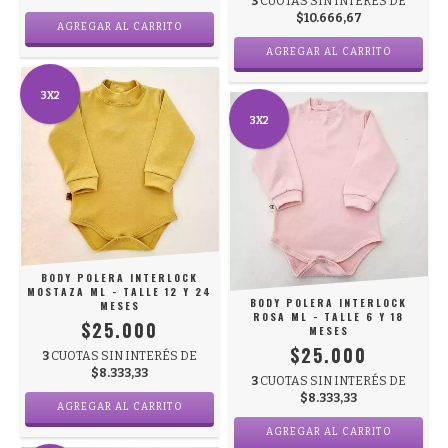
3
CUOTAS SIN INTERÉS DE
$10.666,67
AGREGAR AL CARRITO
AGREGAR AL CARRITO
3X2
3X2
BODY POLERA INTERLOCK
MOSTAZA ML - TALLE 12 Y 24
BODY POLERA INTERLOCK
MESES
ROSA ML - TALLE 6 Y 18
$25.000
MESES
$25.000
3
CUOTAS SIN INTERÉS DE
$8.333,33
3
CUOTAS SIN INTERÉS DE
$8.333,33
AGREGAR AL CARRITO
AGREGAR AL CARRITO